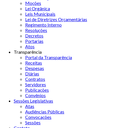
Moções
Lei Orgânica
Leis Municipais
Lei de Diretrizes Orçamentárias
Regimento Interno
Resoluções
Decretos
Portarias
Atos
Transparência
Portal da Transparência
Receitas
Despesas
Diárias
Contratos
Servidores
Publicações
Convênios
Sessões Legislativas
Atas
Audiências Públicas
Convocações
Sessões
Contato