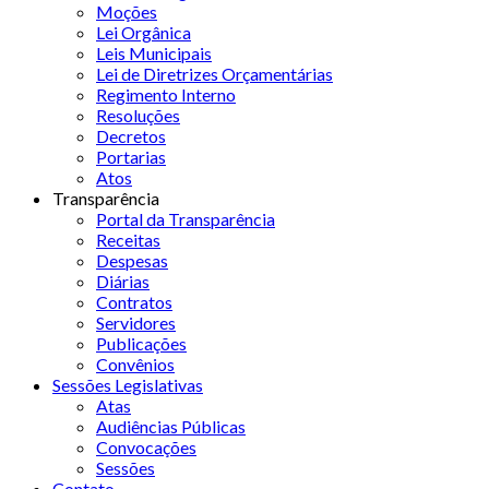
Moções
Lei Orgânica
Leis Municipais
Lei de Diretrizes Orçamentárias
Regimento Interno
Resoluções
Decretos
Portarias
Atos
Transparência
Portal da Transparência
Receitas
Despesas
Diárias
Contratos
Servidores
Publicações
Convênios
Sessões Legislativas
Atas
Audiências Públicas
Convocações
Sessões
Contato