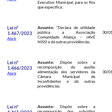
Executivo Municipal, para os fins
que especifica.
Lei nº
Assunto:
“Declara de utilidade
pública a Associação
30/0
1.467/2023
Comunidade Aliança – JAVÉ
Abrir
NISSI e dá outras providências.
Lei nº
Assunto:
Dispõe sobre a
recomposição do auxílio
1.466/2023
alimentação dos servidores da
30/0
Abrir
Câmara Municipal de
Inconfidentes e dá outras
providências.
Lei nº
Assunto:
Dispõe sobre a
recomposição dos subsídios