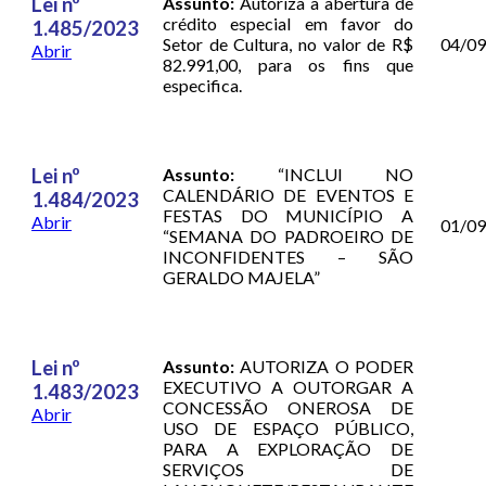
Lei nº
Assunto:
Autoriza a abertura de
crédito especial em favor do
1.485/2023
Setor de Cultura, no valor de R$
04/0
Abrir
82.991,00, para os fins que
especifica.
Lei nº
Assunto:
“INCLUI NO
CALENDÁRIO DE EVENTOS E
1.484/2023
FESTAS DO MUNICÍPIO A
Abrir
01/0
“SEMANA DO PADROEIRO DE
INCONFIDENTES – SÃO
GERALDO MAJELA”
Lei nº
Assunto:
AUTORIZA O PODER
EXECUTIVO A OUTORGAR A
1.483/2023
CONCESSÃO ONEROSA DE
Abrir
USO DE ESPAÇO PÚBLICO,
PARA A EXPLORAÇÃO DE
SERVIÇOS DE