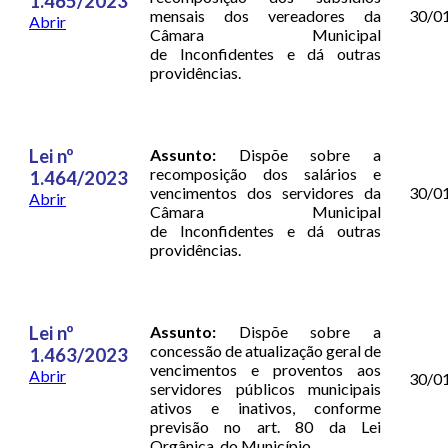
1.465/2023
mensais dos vereadores da
30/0
Abrir
Câmara Municipal
de Inconfidentes e dá outras
providências.
Lei nº
Assunto:
Dispõe sobre a
recomposição dos salários e
1.464/2023
vencimentos dos servidores da
30/0
Abrir
Câmara Municipal
de Inconfidentes e dá outras
providências.
Lei nº
Assunto:
Dispõe sobre a
concessão de atualização geral de
1.463/2023
vencimentos e proventos aos
Abrir
30/0
servidores públicos municipais
ativos e inativos, conforme
previsão no art. 80 da Lei
Orgânica do Município.