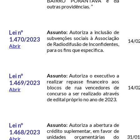
BAIRRO PORANTAVA e dá
outras providências. ”
Lei nº
Assunto:
Autoriza a inclusão de
subvenções sociais à Associação
1.470/2023
14/0
de Radiodifusão de Inconfidentes,
Abrir
para os fins que especifica.
Lei nº
Assunto:
Autoriza o executivo a
realizar repasse financeiro aos
1.469/2023
blocos de rua vencedores de
14/0
Abrir
concurso a ser realizado através
de edital próprio no ano de 2023.
Lei nº
Assunto:
Autoriza a abertura de
crédito suplementar, em favor de
1.468/2023
unidades orçamentárias do
31/01
Abrir