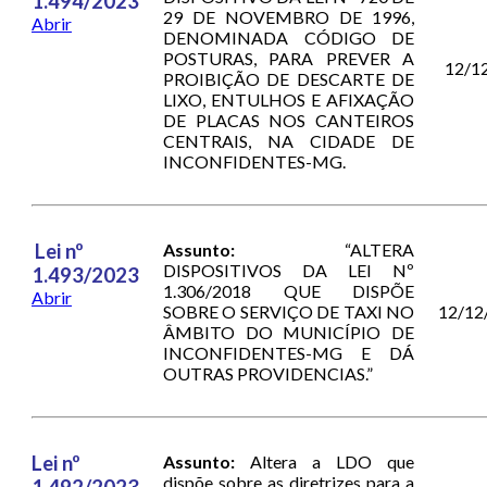
1.494/2023
29 DE NOVEMBRO DE 1996,
Abrir
DENOMINADA CÓDIGO DE
POSTURAS, PARA PREVER A
12/1
PROIBIÇÃO DE DESCARTE DE
LIXO, ENTULHOS E AFIXAÇÃO
DE PLACAS NOS CANTEIROS
CENTRAIS, NA CIDADE DE
INCONFIDENTES-MG.
Lei nº
Assunto:
“ALTERA
DISPOSITIVOS DA LEI Nº
1.493/2023
1.306/2018 QUE DISPÕE
Abrir
SOBRE O SERVIÇO DE TAXI NO
12/12
ÂMBITO DO MUNICÍPIO DE
INCONFIDENTES-MG E DÁ
OUTRAS PROVIDENCIAS.”
Lei nº
Assunto:
Altera a LDO que
dispõe sobre as diretrizes para a
1.492/2023