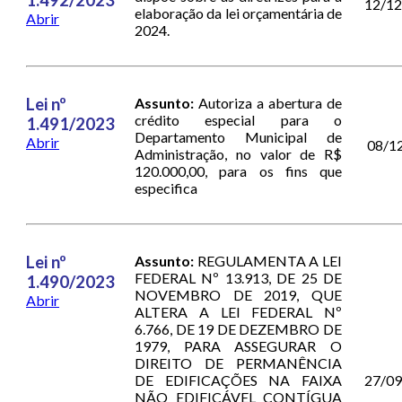
12/1
elaboração da lei orçamentária de
Abrir
2024.
Lei nº
Assunto:
Autoriza a abertura de
crédito especial para o
1.491/2023
Departamento Municipal de
Abrir
08/1
Administração, no valor de R$
120.000,00, para os fins que
especifica
Lei nº
Assunto:
REGULAMENTA A LEI
FEDERAL Nº 13.913, DE 25 DE
1.490/2023
NOVEMBRO DE 2019, QUE
Abrir
ALTERA A LEI FEDERAL Nº
6.766, DE 19 DE DEZEMBRO DE
1979, PARA ASSEGURAR O
DIREITO DE PERMANÊNCIA
DE EDIFICAÇÕES NA FAIXA
27/0
NÃO EDIFICÁVEL CONTÍGUA