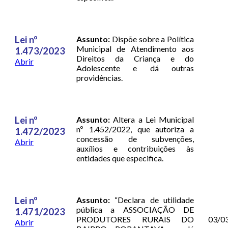
Lei nº
Assunto:
Dispõe sobre a Política
Municipal de Atendimento aos
1.473/2023
Direitos da Criança e do
Abrir
Adolescente e dá outras
providências.
Lei nº
Assunto:
Altera a Lei Municipal
nº 1.452/2022, que autoriza a
1.472/2023
concessão de subvenções,
Abrir
auxílios e contribuições às
entidades que especifica.
Lei nº
Assunto:
“Declara de utilidade
pública a ASSOCIAÇÃO DE
1.471/2023
PRODUTORES RURAIS DO
03/0
Abrir