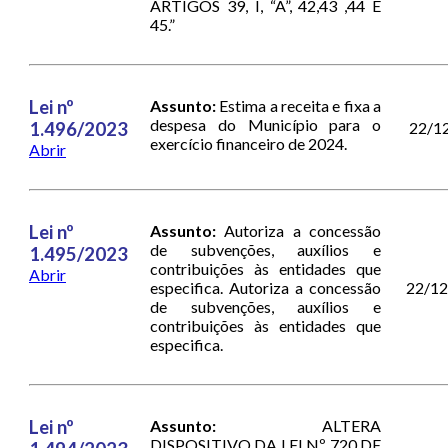
ARTIGOS 39, I, “A”, 42,43 ,44 E
45.”
Lei nº
Assunto:
Estima a receita e fixa a
despesa do Município para o
1.496/2023
22/1
exercício financeiro de 2024.
Abrir
Lei nº
Assunto:
Autoriza a concessão
de subvenções, auxílios e
1.495/2023
contribuições às entidades que
Abrir
especifica. Autoriza a concessão
22/1
de subvenções, auxílios e
contribuições às entidades que
especifica.
Lei nº
Assunto:
ALTERA
DISPOSITIVO DA LEI Nº 720 DE