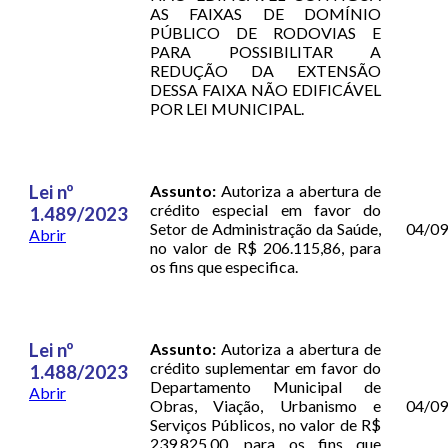
AS FAIXAS DE DOMÍNIO
PÚBLICO DE RODOVIAS E
PARA POSSIBILITAR A
REDUÇÃO DA EXTENSÃO
DESSA FAIXA NÃO EDIFICÁVEL
POR LEI MUNICIPAL.
Lei nº
Assunto:
Autoriza a abertura de
crédito especial em favor do
1.489/2023
Setor de Administração da Saúde,
04/0
Abrir
no valor de R$ 206.115,86, para
os fins que especifica.
Lei nº
Assunto:
Autoriza a abertura de
crédito suplementar em favor do
1.488/2023
Departamento Municipal de
Abrir
Obras, Viação, Urbanismo e
04/0
Serviços Públicos, no valor de R$
239.825,00, para os fins que