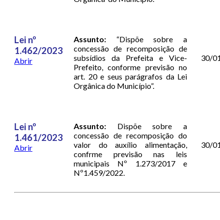
Lei nº
Assunto:
“Dispõe sobre a
concessão de recomposição de
1.462/2023
subsídios da Prefeita e Vice-
30/0
Abrir
Prefeito, conforme previsão no
art. 20 e seus parágrafos da Lei
Orgânica do Município”.
Lei nº
Assunto:
Dispõe sobre a
concessão de recomposição do
1.461/2023
valor do auxílio alimentação,
30/0
Abrir
confrme previsão nas leis
municipais Nº 1.273/2017 e
Nº1.459/2022.