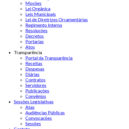
Moções
Lei Orgânica
Leis Municipais
Lei de Diretrizes Orçamentárias
Regimento Interno
Resoluções
Decretos
Portarias
Atos
Transparência
Portal da Transparência
Receitas
Despesas
Diárias
Contratos
Servidores
Publicações
Convênios
Sessões Legislativas
Atas
Audiências Públicas
Convocações
Sessões
Contato