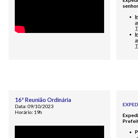
senho
I
a
T
I
a
T
16ª Reunião Ordinária
EXPED
Data: 09/10/2023
Horário: 19h
Exped
Prefei
P
q