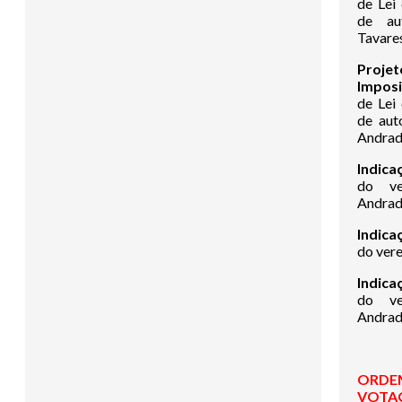
de Lei
de au
Tavare
Proje
Imposi
de Lei
de aut
Andrad
Indica
do ve
Andra
Indica
do vere
Indica
do ve
Andra
ORDEM
VOTA