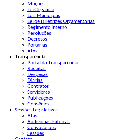
Moções
Lei Orgânica
Leis Municipais
Lei de Diretrizes Orçamentárias
Regimento Interno
Resoluções
Decretos
Portarias
Atos
Transparência
Portal da Transparência
Receitas
Despesas
Diárias
Contratos
Servidores
Publicações
Convênios
Sessões Legislativas
Atas
Audiências Públicas
Convocações
Sessões
Contato