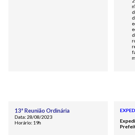
2
n
d
d
e
e
d
r
r
f
m
13ª Reunião Ordinária
EXPED
Data: 28/08/2023
Exped
Horário: 19h
Prefei