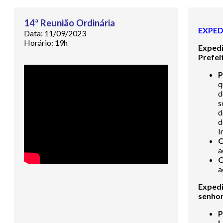
14ª Reunião Ordinária
EXPED
Data: 11/09/2023
Horário: 19h
Exped
Prefei
P
q
d
s
d
I
O
a
O
a
Expedi
senho
L