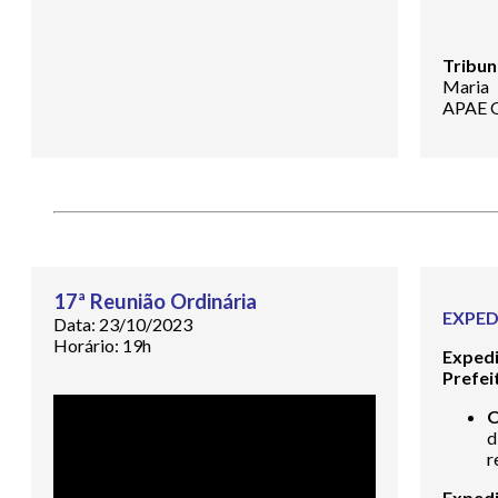
Tribun
Maria 
APAE O
17ª Reunião Ordinária
EXPED
Data: 23/10/2023
Horário: 19h
Exped
Prefei
d
r
Expedi