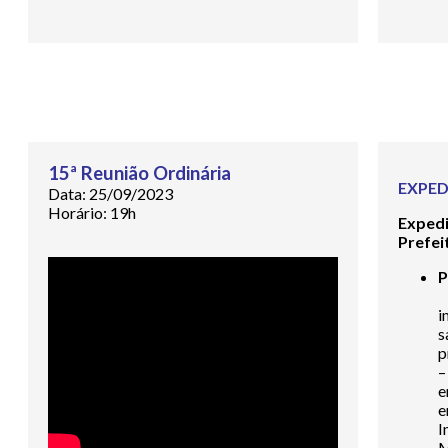
15ª Reunião Ordinária
EXPED
Data: 25/09/2023
Horário: 19h
Exped
Prefei
P
i
s
p
–
e
e
I
M