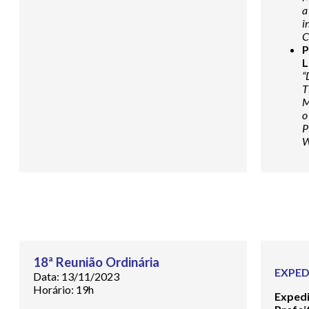
a
i
C
L
“
T
M
o
P
W
18ª Reunião Ordinária
EXPED
Data: 13/11/2023
Horário: 19h
Exped