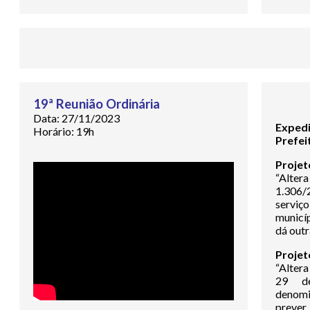
19ª Reunião Ordinária
Data: 27/11/2023
Exped
Horário: 19h
Prefei
Projet
“Alte
1.306
servi
municí
dá outr
Projet
“Altera
29 d
denomi
prever