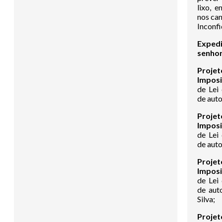
lixo, e
nos can
Inconf
Expedi
senho
Proje
Imposi
de Lei
de auto
Proje
Imposi
de Lei
de auto
Proje
Imposi
de Lei
de auto
Silva;
Proje