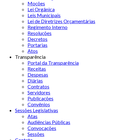
Moções
Lei Orgânica
Leis Municipais
Lei de Diretrizes Orçamentárias
Regimento Interno
Resoluções
Decretos
Portarias
Atos
Transparência
Portal da Transparência
Receitas
Despesas
Diárias
Contratos
Servidores
Publicações
Convênios
Sessões Legislativas
Atas
Audiências Públicas
Convocações
Sessões
Contato