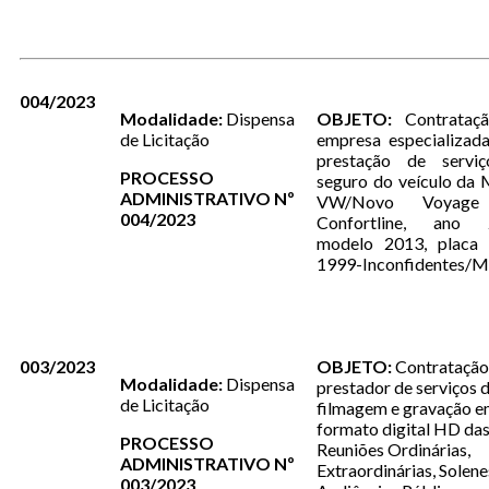
004/2023
Modalidade:
Dispensa
OBJETO:
Contrataç
de Licitação
empresa especializad
prestação de servi
PROCESSO
seguro do veículo da
ADMINISTRATIVO Nº
VW/Novo Voyage
004/2023
Confortline, ano 
modelo 2013, placa
1999-Inconfidentes/M
003/2023
OBJETO:
Contratação
Modalidade:
Dispensa
prestador de serviços 
de Licitação
filmagem e gravação 
formato digital HD da
PROCESSO
Reuniões Ordinárias,
ADMINISTRATIVO Nº
Extraordinárias, Solene
003/2023