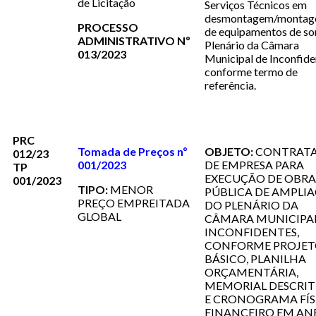
de Licitação
Serviços Técnicos em
desmontagem/monta
PROCESSO
de equipamentos de s
ADMINISTRATIVO Nº
Plenário da Câmara
013/2023
Municipal de Inconfide
conforme termo de
referência.
PRC
Tomada de Preços nº
OBJETO:
CONTRAT
012/23
001/2023
DE EMPRESA PARA
TP
EXECUÇÃO DE OBRA
001/2023
TIPO:
MENOR
PÚBLICA DE AMPLI
PREÇO EMPREITADA
DO PLENÁRIO DA
GLOBAL
CÂMARA MUNICIPAL
INCONFIDENTES,
CONFORME PROJE
BÁSICO, PLANILHA
ORÇAMENTÁRIA,
MEMORIAL DESCRIT
E CRONOGRAMA FÍS
FINANCEIRO EM AN