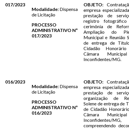
017/2023
OBJETO:
Contrataç
Modalidade:
Dispensa
empresa especializad
de Licitação
prestação de servi
registro fotográfico
PROCESSO
cerimônia de Refo
ADMINISTRATIVO Nº
Ampliação do Ple
017/2023
Municipal e Reunião 
de entrega de Títul
Cidadão Honorário
Câmara Municipa
Inconfidentes/MG.
016/2023
OBJETO:
Contrataç
Modalidade:
Dispensa
empresa especializad
de Licitação
prestação de servi
organização de Re
PROCESSO
Solene de entrega de T
ADMINISTRATIVO Nº
de Cidadão Honorário
016/2023
Câmara Municipa
Inconfidentes/MG,
compreendendo decor