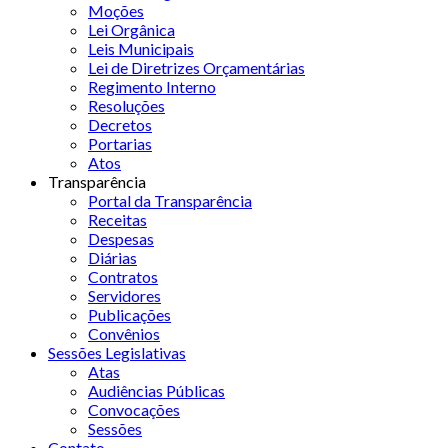
Moções
Lei Orgânica
Leis Municipais
Lei de Diretrizes Orçamentárias
Regimento Interno
Resoluções
Decretos
Portarias
Atos
Transparência
Portal da Transparência
Receitas
Despesas
Diárias
Contratos
Servidores
Publicações
Convênios
Sessões Legislativas
Atas
Audiências Públicas
Convocações
Sessões
Contato