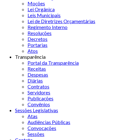
Moções
Lei Orgânica
Leis Municipais
Lei de Diretrizes Orçamentárias
Regimento Interno
Resoluções
Decretos
Portarias
Atos
Transparência
Portal da Transparência
Receitas
Despesas
Diárias
Contratos
Servidores
Publicações
Convênios
Sessões Legislativas
Atas
Audiências Públicas
Convocações
Sessões
Contato