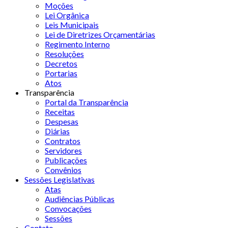
Moções
Lei Orgânica
Leis Municipais
Lei de Diretrizes Orçamentárias
Regimento Interno
Resoluções
Decretos
Portarias
Atos
Transparência
Portal da Transparência
Receitas
Despesas
Diárias
Contratos
Servidores
Publicações
Convênios
Sessões Legislativas
Atas
Audiências Públicas
Convocações
Sessões
Contato