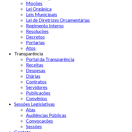
Moções
Lei Orgânica
Leis Municipais
Lei de Diretrizes Orçamentárias
Regimento Interno
Resoluções
Decretos
Portarias
Atos
Transparência
Portal da Transparência
Receitas
Despesas
Diárias
Contratos
Servidores
Publicações
Convênios
Sessões Legislativas
Atas
Audiências Públicas
Convocações
Sessões
Contato