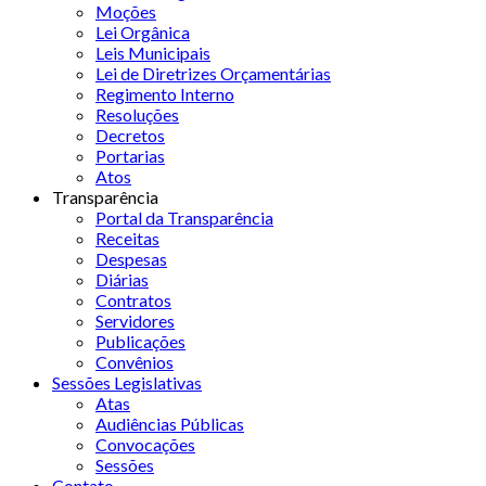
Moções
Lei Orgânica
Leis Municipais
Lei de Diretrizes Orçamentárias
Regimento Interno
Resoluções
Decretos
Portarias
Atos
Transparência
Portal da Transparência
Receitas
Despesas
Diárias
Contratos
Servidores
Publicações
Convênios
Sessões Legislativas
Atas
Audiências Públicas
Convocações
Sessões
Contato