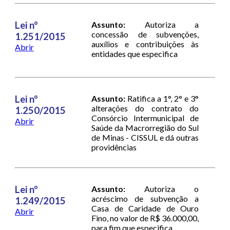
Lei nº
Assunto:
Autoriza a
concessão de subvenções,
1.251/2015
auxílios e contribuições às
Abrir
entidades que especifica
Lei nº
Assunto:
Ratifica a 1°, 2° e 3°
alterações do contrato do
1.250/2015
Consórcio Intermunicipal de
Abrir
Saúde da Macrorregião do Sul
de Minas - CISSUL e dá outras
providências
Lei nº
Assunto:
Autoriza o
acréscimo de subvenção a
1.249/2015
Casa de Caridade de Ouro
Abrir
Fino, no valor de R$ 36.000,00,
para fim que especifica