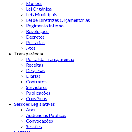
Moções
Lei Orgânica
Leis Municipais
Lei de Diretrizes Orçamentárias
Regimento Interno
Resoluções
Decretos
Portarias
Atos
Transparência
Portal da Transparência
Receitas
Despesas
Diárias
Contratos
Servidores
Publicações
Convênios
Sessões Legislativas
Atas
Audiências Públicas
Convocações
Sessões
Contato