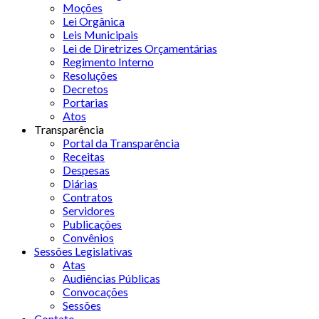
Moções
Lei Orgânica
Leis Municipais
Lei de Diretrizes Orçamentárias
Regimento Interno
Resoluções
Decretos
Portarias
Atos
Transparência
Portal da Transparência
Receitas
Despesas
Diárias
Contratos
Servidores
Publicações
Convênios
Sessões Legislativas
Atas
Audiências Públicas
Convocações
Sessões
Contato