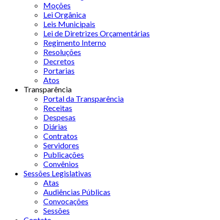
Moções
Lei Orgânica
Leis Municipais
Lei de Diretrizes Orçamentárias
Regimento Interno
Resoluções
Decretos
Portarias
Atos
Transparência
Portal da Transparência
Receitas
Despesas
Diárias
Contratos
Servidores
Publicações
Convênios
Sessões Legislativas
Atas
Audiências Públicas
Convocações
Sessões
Contato