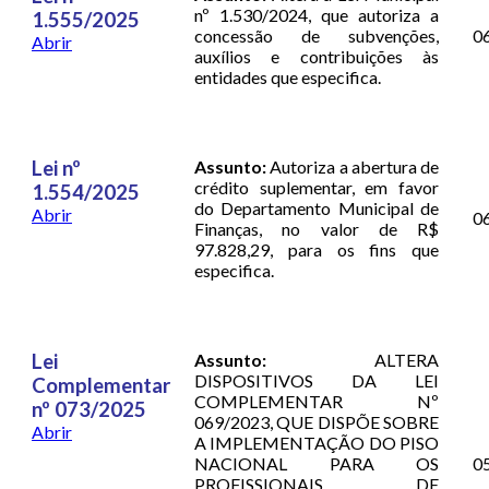
nº 1.530/2024, que autoriza a
1.555/2025
concessão de subvenções,
0
Abrir
auxílios e contribuições às
entidades que especifica.
Lei nº
Assunto:
Autoriza a abertura de
crédito suplementar, em favor
1.554/2025
do Departamento Municipal de
Abrir
0
Finanças, no valor de R$
97.828,29, para os fins que
especifica.
Lei
Assunto:
ALTERA
DISPOSITIVOS DA LEI
Complementar
COMPLEMENTAR Nº
nº 073/2025
069/2023, QUE DISPÕE SOBRE
Abrir
A IMPLEMENTAÇÃO DO PISO
NACIONAL PARA OS
0
PROFISSIONAIS DE