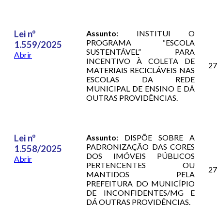
Lei nº
Assunto:
INSTITUI O
PROGRAMA “ESCOLA
1.559/2025
SUSTENTÁVEL” PARA
Abrir
INCENTIVO À COLETA DE
27
MATERIAIS RECICLÁVEIS NAS
ESCOLAS DA REDE
MUNICIPAL DE ENSINO E DÁ
OUTRAS PROVIDÊNCIAS.
Lei nº
Assunto:
DISPÕE SOBRE A
PADRONIZAÇÃO DAS CORES
1.558/2025
DOS IMÓVEIS PÚBLICOS
Abrir
PERTENCENTES OU
27
MANTIDOS PELA
PREFEITURA DO MUNICÍPIO
DE INCONFIDENTES/MG E
DÁ OUTRAS PROVIDÊNCIAS.