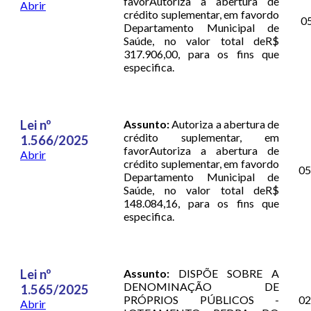
favorAutoriza a abertura de
Abrir
crédito suplementar, em favordo
0
Departamento Municipal de
Saúde, no valor total deR$
317.906,00, para os fins que
especifica.
Lei nº
Assunto:
Autoriza a abertura de
crédito suplementar, em
1.566/2025
favorAutoriza a abertura de
Abrir
crédito suplementar, em favordo
05
Departamento Municipal de
Saúde, no valor total deR$
148.084,16, para os fins que
especifica.
Lei nº
Assunto:
DISPÕE SOBRE A
DENOMINAÇÃO DE
1.565/2025
PRÓPRIOS PÚBLICOS -
02
Abrir