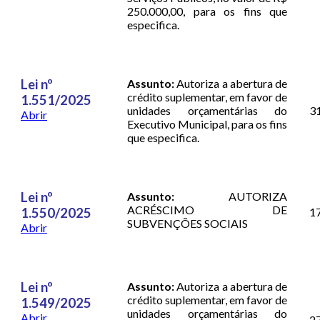
250.000,00, para os fins que
especifica.
Lei nº
Assunto:
Autoriza a abertura de
crédito suplementar, em favor de
1.551/2025
unidades orçamentárias do
3
Abrir
Executivo Municipal, para os fins
que especifica.
Lei nº
Assunto:
AUTORIZA
ACRÉSCIMO DE
1.550/2025
1
SUBVENÇÕES SOCIAIS
Abrir
Lei nº
Assunto:
Autoriza a abertura de
crédito suplementar, em favor de
1.549/2025
unidades orçamentárias do
Abrir
2