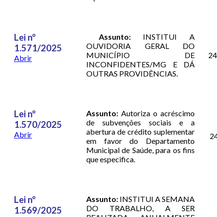
Lei nº
Assunto:
INSTITUI A
OUVIDORIA GERAL DO
1.571/2025
MUNICÍPIO DE
24
Abrir
INCONFIDENTES/MG E DÁ
OUTRAS PROVIDÊNCIAS.
Lei nº
Assunto:
Autoriza o acréscimo
de subvenções sociais e a
1.570/2025
abertura de crédito suplementar
Abrir
2
em favor do Departamento
Municipal de Saúde, para os fins
que especifica.
Lei nº
Assunto:
INSTITUI A SEMANA
DO TRABALHO, A SER
1.569/2025