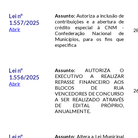
Lei nº
Assunto:
Autoriza a inclusão de
contribuições e a abertura de
1.557/2025
crédito especial à CNM -
Abrir
2
Confederação Nacional de
Municípios, para os fins que
especifica
Lei nº
Assunto:
AUTORIZA O
EXECUTIVO A REALIZAR
1.556/2025
REPASSE FINANCEIRO AOS
Abrir
BLOCOS DE RUA
2
VENCEDORES DE CONCURSO
A SER REALIZADO ATRAVÉS
DE EDITAL PRÓPRIO,
ANUALMENTE.
Lei nº
Assunto:
Altera a Lei Municipal