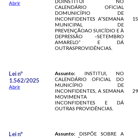
DOINSTITUI NO
Abrir
CALENDÁRIO OFICIAL
DOMUNICÍPIO DE
INCONFIDENTES A“SEMANA
15
MUNICIPAL DE
PREVENÇÃOAO SUICÍDIO E À
DEPRESSÃO –SETEMBRO
AMARELO” E DÁ
OUTRASPROVIDÊNCIAS.
Lei nº
Assunto:
INSTITUI, NO
CALENDÁRIO OFICIAL DO
1.562/2025
MUNICÍPIO DE
Abrir
INCONFIDENTES, A SEMANA
29
MOVIMENTA
INCONFIDENTES E DÁ
OUTRAS PROVIDÊNCIAS.
Lei nº
Assunto:
DISPÕE SOBRE A