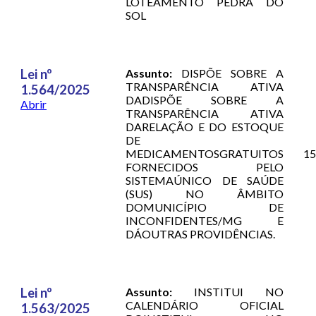
LOTEAMENTO PEDRA DO
SOL
Lei nº
Assunto:
DISPÕE SOBRE A
TRANSPARÊNCIA ATIVA
1.564/2025
DADISPÕE SOBRE A
Abrir
TRANSPARÊNCIA ATIVA
DARELAÇÃO E DO ESTOQUE
DE
MEDICAMENTOSGRATUITOS
15
FORNECIDOS PELO
SISTEMAÚNICO DE SAÚDE
(SUS) NO ÂMBITO
DOMUNICÍPIO DE
INCONFIDENTES/MG E
DÁOUTRAS PROVIDÊNCIAS.
Lei nº
Assunto:
INSTITUI NO
CALENDÁRIO OFICIAL
1.563/2025