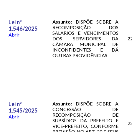
Lei nº
Assunto:
DISPÕE SOBRE A
RECOMPOSIÇÃO DOS
1.546/2025
SALÁRIOS E VENCIMENTOS
Abrir
DOS SERVIDORES DA
2
CÂMARA MUNICIPAL DE
INCONFIDENTES E DÁ
OUTRAS PROVIDÊNCIAS
Lei nº
Assunto:
DISPÕE SOBRE A
CONCESSÃO DE
1.545/2025
RECOMPOSIÇÃO DE
Abrir
SUBSÍDIOS DA PREFEITO E
2
VICE-PREFEITO, CONFORME
PREVISÃO NO ART. 20 E SEUS