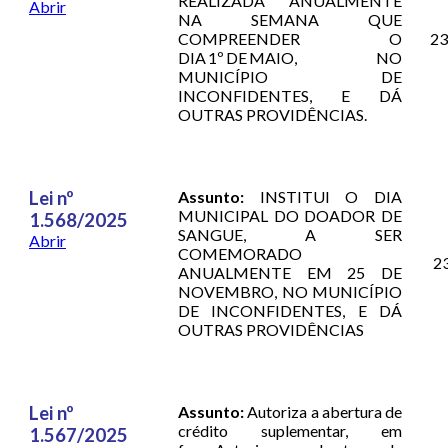
REALIZADA ANUALMENTE
Abrir
NA SEMANA QUE
COMPREENDER O
23
DIA 1º DE MAIO, NO
MUNICÍPIO DE
INCONFIDENTES, E DÁ
OUTRAS PROVIDÊNCIAS.
Lei nº
Assunto:
INSTITUI O DIA
MUNICIPAL DO DOADOR DE
1.568/2025
SANGUE, A SER
Abrir
COMEMORADO
2
ANUALMENTE EM 25 DE
NOVEMBRO, NO MUNICÍPIO
DE INCONFIDENTES, E DÁ
OUTRAS PROVIDÊNCIAS
Lei nº
Assunto:
Autoriza a abertura de
crédito suplementar, em
1.567/2025