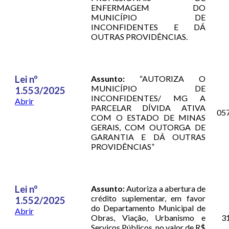
ENFERMAGEM DO
MUNICÍPIO DE
INCONFIDENTES E DÁ
OUTRAS PROVIDÊNCIAS.
Lei nº
Assunto:
“AUTORIZA O
MUNICÍPIO DE
1.553/2025
INCONFIDENTES/ MG A
Abrir
PARCELAR DÍVIDA ATIVA
05
COM O ESTADO DE MINAS
GERAIS, COM OUTORGA DE
GARANTIA E DÁ OUTRAS
PROVIDÊNCIAS”
Lei nº
Assunto:
Autoriza a abertura de
crédito suplementar, em favor
1.552/2025
do Departamento Municipal de
Abrir
Obras, Viação, Urbanismo e
3
Serviços Públicos, no valor de R$