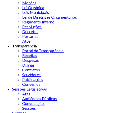
Moções
Lei Orgânica
Leis Municipais
Lei de Diretrizes Orçamentárias
Regimento Interno
Resoluções
Decretos
Portarias
Atos
Transparência
Portal da Transparência
Receitas
Despesas
Diárias
Contratos
Servidores
Publicações
Convênios
Sessões Legislativas
Atas
Audiências Públicas
Convocações
Sessões
Contato