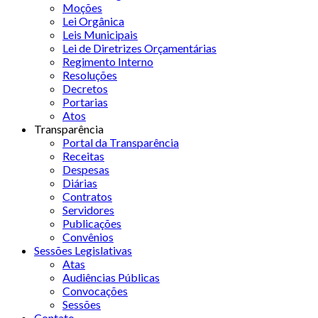
Moções
Lei Orgânica
Leis Municipais
Lei de Diretrizes Orçamentárias
Regimento Interno
Resoluções
Decretos
Portarias
Atos
Transparência
Portal da Transparência
Receitas
Despesas
Diárias
Contratos
Servidores
Publicações
Convênios
Sessões Legislativas
Atas
Audiências Públicas
Convocações
Sessões
Contato