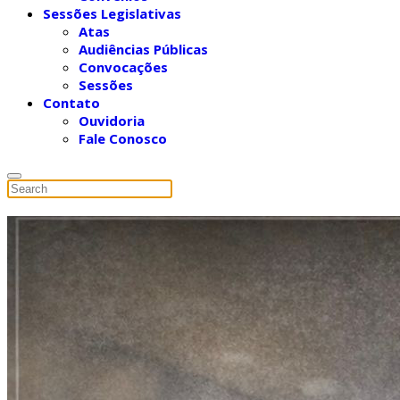
Sessões Legislativas
Atas
Audiências Públicas
Convocações
Sessões
Contato
Ouvidoria
Fale Conosco