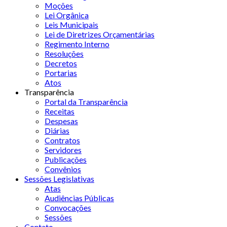
Moções
Lei Orgânica
Leis Municipais
Lei de Diretrizes Orçamentárias
Regimento Interno
Resoluções
Decretos
Portarias
Atos
Transparência
Portal da Transparência
Receitas
Despesas
Diárias
Contratos
Servidores
Publicações
Convênios
Sessões Legislativas
Atas
Audiências Públicas
Convocações
Sessões
Contato