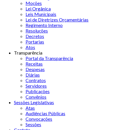
Moções
Lei Orgânica
Leis Municipais
Lei de Diretrizes Orçamentárias
Regimento Interno
Resoluções
Decretos
Portarias
Atos
Transparência
Portal da Transparência
Receitas
Despesas
Diárias
Contratos
Servidores
Publicações
Convênios
Sessões Legislativas
Atas
Audiências Públicas
Convocações
Sessões
Contato