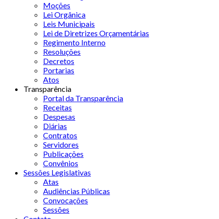
Moções
Lei Orgânica
Leis Municipais
Lei de Diretrizes Orçamentárias
Regimento Interno
Resoluções
Decretos
Portarias
Atos
Transparência
Portal da Transparência
Receitas
Despesas
Diárias
Contratos
Servidores
Publicações
Convênios
Sessões Legislativas
Atas
Audiências Públicas
Convocações
Sessões
Contato