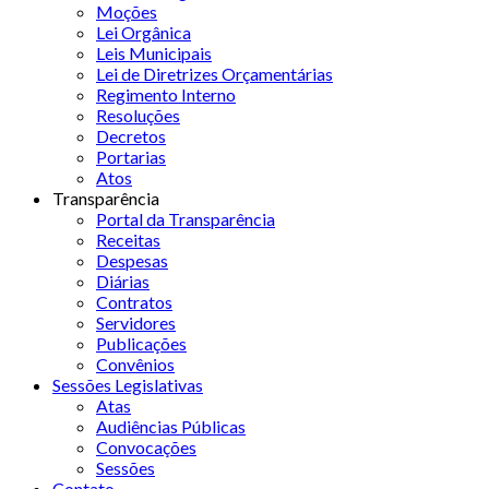
Moções
Lei Orgânica
Leis Municipais
Lei de Diretrizes Orçamentárias
Regimento Interno
Resoluções
Decretos
Portarias
Atos
Transparência
Portal da Transparência
Receitas
Despesas
Diárias
Contratos
Servidores
Publicações
Convênios
Sessões Legislativas
Atas
Audiências Públicas
Convocações
Sessões
Contato