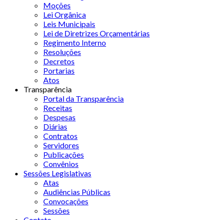
Moções
Lei Orgânica
Leis Municipais
Lei de Diretrizes Orçamentárias
Regimento Interno
Resoluções
Decretos
Portarias
Atos
Transparência
Portal da Transparência
Receitas
Despesas
Diárias
Contratos
Servidores
Publicações
Convênios
Sessões Legislativas
Atas
Audiências Públicas
Convocações
Sessões
Contato