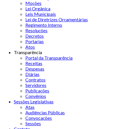
Moções
Lei Orgânica
Leis Municipais
Lei de Diretrizes Orçamentárias
Regimento Interno
Resoluções
Decretos
Portarias
Atos
Transparência
Portal da Transparência
Receitas
Despesas
Diárias
Contratos
Servidores
Publicações
Convênios
Sessões Legislativas
Atas
Audiências Públicas
Convocações
Sessões
Contato