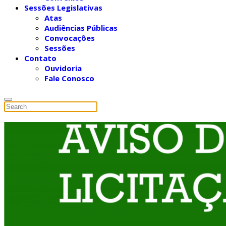
Sessões Legislativas
Atas
Audiências Públicas
Convocações
Sessões
Contato
Ouvidoria
Fale Conosco