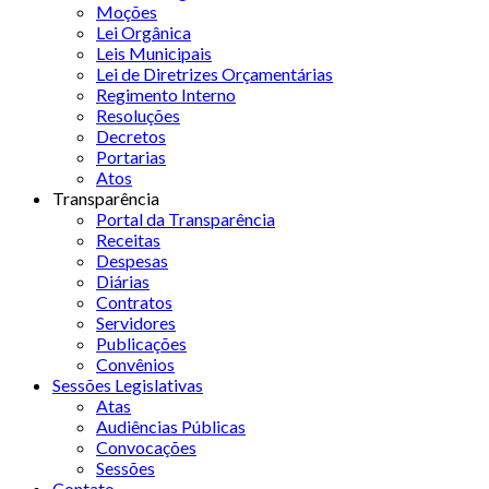
Moções
Lei Orgânica
Leis Municipais
Lei de Diretrizes Orçamentárias
Regimento Interno
Resoluções
Decretos
Portarias
Atos
Transparência
Portal da Transparência
Receitas
Despesas
Diárias
Contratos
Servidores
Publicações
Convênios
Sessões Legislativas
Atas
Audiências Públicas
Convocações
Sessões
Contato