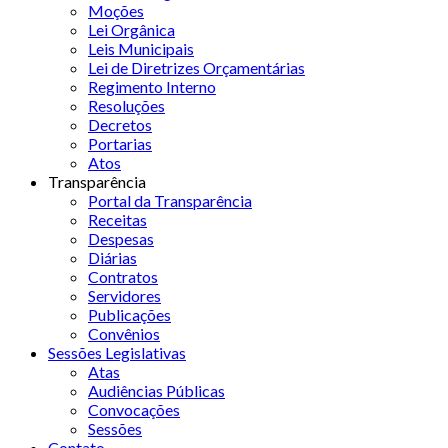
Moções
Lei Orgânica
Leis Municipais
Lei de Diretrizes Orçamentárias
Regimento Interno
Resoluções
Decretos
Portarias
Atos
Transparência
Portal da Transparência
Receitas
Despesas
Diárias
Contratos
Servidores
Publicações
Convênios
Sessões Legislativas
Atas
Audiências Públicas
Convocações
Sessões
Contato