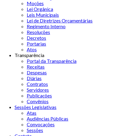
Moções
Lei Orgânica
Leis Municipais
Lei de Diretrizes Orçamentárias
Regimento Interno
Resoluções
Decretos
Portarias
Atos
Transparência
Portal da Transparência
Receitas
Despesas
Diárias
Contratos
Servidores
Publicações
Convênios
Sessões Legislativas
Atas
Audiências Públicas
Convocações
Sessões
Contato