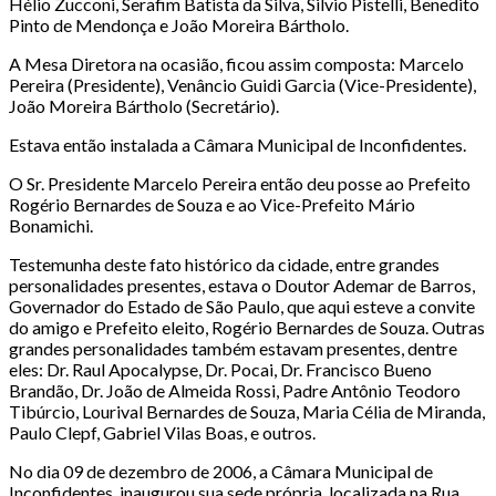
Hélio Zucconi, Serafim Batista da Silva, Silvio Pistelli, Benedito
Pinto de Mendonça e João Moreira Bártholo.
A Mesa Diretora na ocasião, ficou assim composta: Marcelo
Pereira (Presidente), Venâncio Guidi Garcia (Vice-Presidente),
João Moreira Bártholo (Secretário).
Estava então instalada a Câmara Municipal de Inconfidentes.
O Sr. Presidente Marcelo Pereira então deu posse ao Prefeito
Rogério Bernardes de Souza e ao Vice-Prefeito Mário
Bonamichi.
Testemunha deste fato histórico da cidade, entre grandes
personalidades presentes, estava o Doutor Ademar de Barros,
Governador do Estado de São Paulo, que aqui esteve a convite
do amigo e Prefeito eleito, Rogério Bernardes de Souza. Outras
grandes personalidades também estavam presentes, dentre
eles: Dr. Raul Apocalypse, Dr. Pocai, Dr. Francisco Bueno
Brandão, Dr. João de Almeida Rossi, Padre Antônio Teodoro
Tibúrcio, Lourival Bernardes de Souza, Maria Célia de Miranda,
Paulo Clepf, Gabriel Vilas Boas, e outros.
No dia 09 de dezembro de 2006, a Câmara Municipal de
Inconfidentes, inaugurou sua sede própria, localizada na Rua