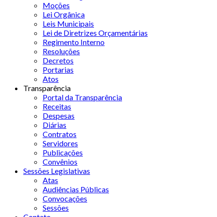
Moções
Lei Orgânica
Leis Municipais
Lei de Diretrizes Orçamentárias
Regimento Interno
Resoluções
Decretos
Portarias
Atos
Transparência
Portal da Transparência
Receitas
Despesas
Diárias
Contratos
Servidores
Publicações
Convênios
Sessões Legislativas
Atas
Audiências Públicas
Convocações
Sessões
Contato