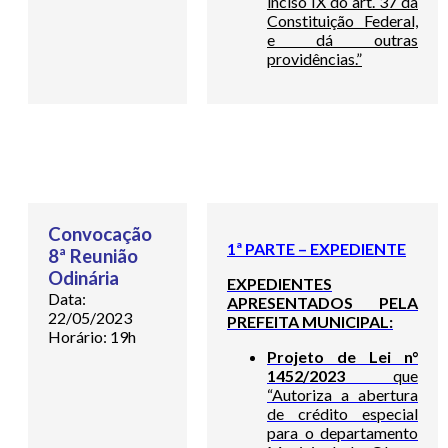
inciso IX do art. 37 da
Constituição Federal,
e dá outras
providências.”
Convocação
1ª PARTE – EXPEDIENTE
8ª Reunião
Odinária
EXPEDIENTES
Data:
APRESENTADOS PELA
22/05/2023
PREFEITA MUNICIPAL:
Horário: 19h
Projeto de Lei n°
1452/2023
que
“Autoriza a abertura
de crédito especial
para o departamento