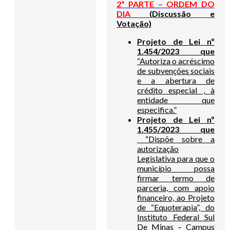
2ª PARTE – ORDEM DO
DIA
(Discussão e
Votação)
Projeto de Lei nº
1.454/2023 que
“Autoriza o acréscimo
de subvenções sociais
e a abertura de
crédito especial , à
entidade que
especifica.”
Projeto de Lei nº
1.455/2023 que
“Dispõe sobre a
autorização
Legislativa para que o
município possa
firmar termo de
parceria, com apoio
financeiro, ao Projeto
de “Equoterapia”, do
Instituto Federal Sul
De Minas – Campus