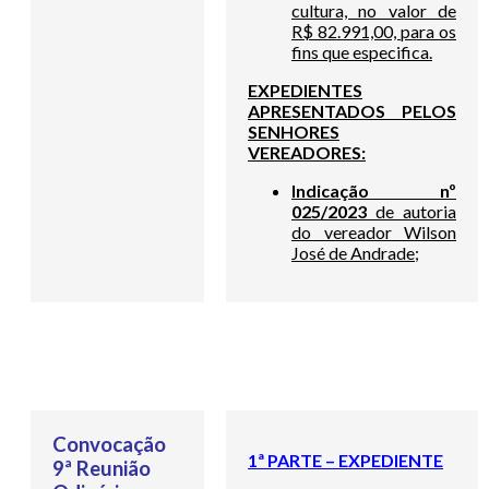
cultura, no valor de
R$ 82.991,00, para os
fins que especifica.
EXPEDIENTES
APRESENTADOS PELOS
SENHORES
VEREADORES:
Indicação nº
025/2023
de autoria
do vereador Wilson
José de Andrade;
Convocação
1ª PARTE – EXPEDIENTE
9ª Reunião