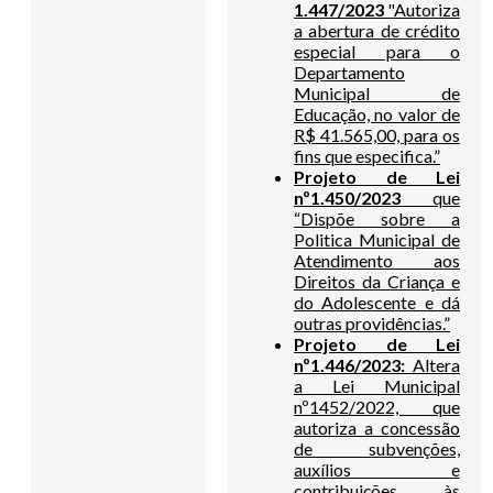
1.447/2023
"Autoriza
a abertura de crédito
especial para o
Departamento
Municipal de
Educação, no valor de
R$ 41.565,00, para os
fins que especifica.”
Projeto de Lei
nº1.450/2023
que
“Dispõe sobre a
Politica Municipal de
Atendimento aos
Direitos da Criança e
do Adolescente e dá
outras providências.”
Projeto de Lei
nº1.446/2023:
Altera
a Lei Municipal
nº1452/2022, que
autoriza a concessão
de subvenções,
auxílios e
contribuições às