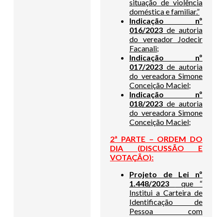
situação de violência
doméstica e familiar.”
Indicação nº
016/2023
de autoria
do vereador Jodecir
Facanali;
Indicação nº
017/2023
de autoria
do vereadora Simone
Conceição Maciel;
Indicação nº
018/2023
de autoria
do vereadora Simone
Conceição Maciel;
2ª PARTE – ORDEM DO
DIA (
DISCUSSÃO E
VOTAÇÃO):
Projeto de Lei nº
1.448/2023
que “
Institui a Carteira de
Identificação de
Pessoa com