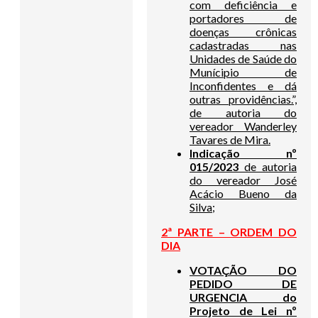
com deficiência e
portadores de
doenças crônicas
cadastradas nas
Unidades de Saúde do
Munícipio de
Inconfidentes e dá
outras providências.”,
de autoria do
vereador Wanderley
Tavares de Mira.
Indicação nº
015/2023
de autoria
do vereador José
Acácio Bueno da
Silva;
2ª PARTE – ORDEM DO
DIA
VOTAÇÃO DO
PEDIDO DE
URGENCIA do
Projeto de Lei nº