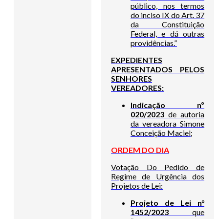
público, nos termos
do inciso IX do Art. 37
da Constituição
Federal, e dá outras
providências.”
EXPEDIENTES
APRESENTADOS PELOS
SENHORES
VEREADORES:
Indicação nº
020/2023
de autoria
da vereadora Simone
Conceição Maciel;
ORDEM DO DIA
Votação Do Pedido de
Regime de Urgência dos
Projetos de Lei:
Projeto de Lei n°
1452/2023
que