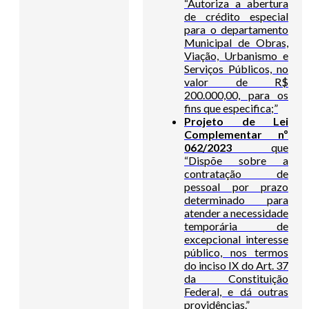
“Autoriza a abertura
de crédito especial
para o departamento
Municipal de Obras,
Viação, Urbanismo e
Serviços Públicos, no
valor de R$
200.000,00, para os
fins que especifica;”
Projeto de Lei
Complementar nº
062/2023
que
“Dispõe sobre a
contratação de
pessoal por prazo
determinado para
atender a necessidade
temporária de
excepcional interesse
público, nos termos
do inciso IX do Art. 37
da Constituição
Federal, e dá outras
providências.”