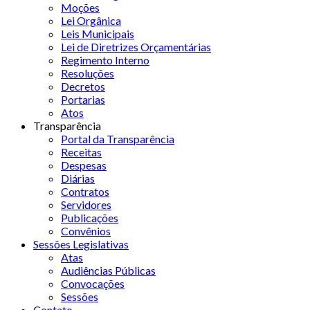
Moções
Lei Orgânica
Leis Municipais
Lei de Diretrizes Orçamentárias
Regimento Interno
Resoluções
Decretos
Portarias
Atos
Transparência
Portal da Transparência
Receitas
Despesas
Diárias
Contratos
Servidores
Publicações
Convênios
Sessões Legislativas
Atas
Audiências Públicas
Convocações
Sessões
Contato