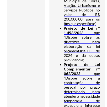
Municipal de Obras,
Viação, Urbanismo e
Serviços Públicos, no
valor de R$
200.000,00, para os
fins que especifica;”
Projeto de Lei nº
1.453/2023
que
“Dispõe sobre as
diretrizes para
elaboração da lei
orçamentária LDO de
2024 e dá outras
providência;
Projeto de Lei
Complementar nº
062/2023
que
“Dispõe sobre a
contratação de
pessoal por prazo
determinado para
atender a necessidade
temporária de
excepcional interesse