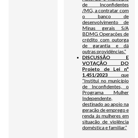
de Inconfidentes
/MG, a contratar com
o banco de
desenvolvimento de
Minas gerais S/A
BDMG Operações de
crédito com outorga
de garantia e dá
outras providências.”
DISCUSSÃO E
VOTAÇÃO DO
Projeto de Lei nº
1.451/2023
que
“Institui no município
de Inconfidentes, o
Programa Mulher
Independente,
destinado ao apoio na
geração de emprego e
renda ás mulheres em
situação de violência
doméstica e familiar.”