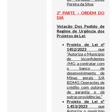
Pereira da Silva;
2ª PARTE – ORDEM DO
DIA
Votação Dos Pedido de
Regime de Urgência dos
Projetos de Lei:
Projeto de Lei n°
1452/2023
que
“Autoriza o Munícipio
de Inconfidentes
/MG, a contratar com
o banco de
desenvolvimento de
Minas gerais S/A
BDMG Operações de
crédito com outorga
de garantia e dá
outras providências.”
Projeto de Lei nº
1.453/2023
que
Autoriza o município