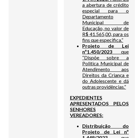
a abertura de crédito
especial para o
Departamento
Municipal de
Educação, no valor de
R$ 41.565,00, para os
fins que especifica.”
Projeto de Lei
nº1.450/2023
que
“Dispõe sobre a
Politica Municipal de
Atendimento aos
Direitos da Criança e
do Adolescente e dá
outras providências.”
EXPEDIENTES
APRESENTADOS PELOS
SENHORES
VEREADORES:
Distribuição do
Projeto de Lei nº
1.448/2023
que