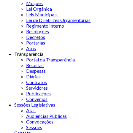
Moções
Lei Orgânica
Leis Municipais
Lei de Diretrizes Orçamentárias
Regimento Interno
Resoluções
Decretos
Portarias
Atos
Transparência
Portal da Transparência
Receitas
Despesas
Diárias
Contratos
Servidores
Publicações
Convênios
Sessões Legislativas
Atas
Audiências Públicas
Convocações
Sessões
Contato