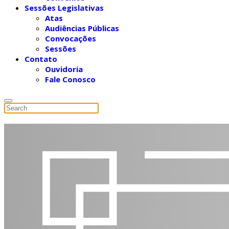
Sessões Legislativas
Atas
Audiências Públicas
Convocações
Sessões
Contato
Ouvidoria
Fale Conosco