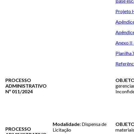
Base esc
Projeto 
Apêndice
Apêndice
Anexo II
Planilha
Referênci
PROCESSO
OBJETO
ADMINISTRATIVO
gerenci
Nº 011/2024
Inconfid
Modalidade:
Dispensa de
OBJETO
PROCESSO
Licitação
materiai