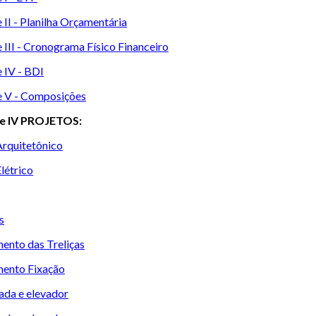
 II - Planilha Orçamentária
 III - Cronograma Físico Financeiro
 IV - BDI
 V - Composições
e IV PROJETOS:
Arquitetônico
létrico
s
ento das Treliças
ento Fixação
ada e elevador