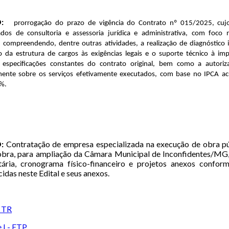
:
prorrogação do prazo de vigência do Contrato nº 015/2025, cu
zados de consultoria e assessoria jurídica e administrativa, com foco
, compreendendo, dentre outras atividades, a realização de diagnóstico i
 da estrutura de cargos às exigências legais e o suporte técnico à i
especificações constantes do contrato original, bem como a autoriza
mente sobre os serviços efetivamente executados, com base no IPCA 
0%
.
:
Contratação de empresa especializada na execução de obra pú
bra, para ampliação da Câmara Municipal de Inconfidentes/MG, 
ária, cronograma físico-financeiro e projetos anexos conform
idas neste Edital e seus anexos.
- TR
 I - ETP