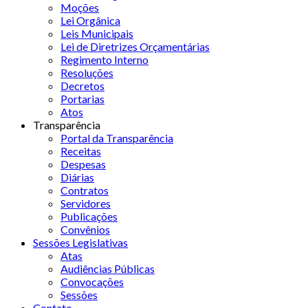
Moções
Lei Orgânica
Leis Municipais
Lei de Diretrizes Orçamentárias
Regimento Interno
Resoluções
Decretos
Portarias
Atos
Transparência
Portal da Transparência
Receitas
Despesas
Diárias
Contratos
Servidores
Publicações
Convênios
Sessões Legislativas
Atas
Audiências Públicas
Convocações
Sessões
Contato