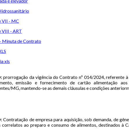
ada e elevador
Hidrossanitário
 VII - MC
 VIII - ART
 - Minuta de Contrato
 XLS
a xls
:
prorrogação da vigência do Contrato nº 014/2024, referente à 
amento, emissão e fornecimento de cartão alimentação ao
entes/MG, mantendo-se as demais cláusulas e condições anterior
:
Contratação de empresa para aquisição, sob demanda, de gêner
s correlatos ao preparo e consumo de alimentos, destinados à 