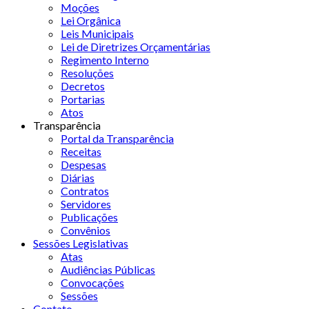
Moções
Lei Orgânica
Leis Municipais
Lei de Diretrizes Orçamentárias
Regimento Interno
Resoluções
Decretos
Portarias
Atos
Transparência
Portal da Transparência
Receitas
Despesas
Diárias
Contratos
Servidores
Publicações
Convênios
Sessões Legislativas
Atas
Audiências Públicas
Convocações
Sessões
Contato