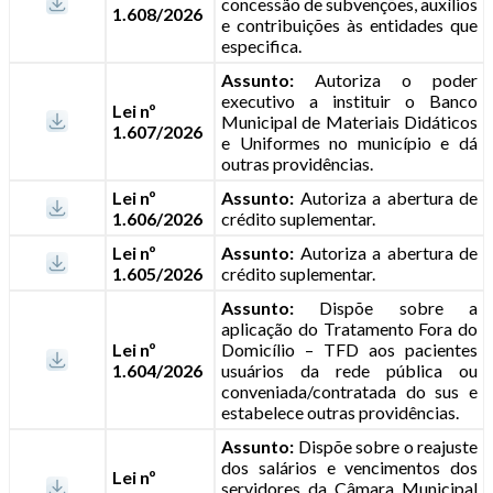
concessão de subvenções, auxílios
1.608/2026
e contribuições às entidades que
especifica.
Assunto:
Autoriza o poder
executivo a instituir o Banco
Lei nº
Municipal de Materiais Didáticos
1.607/2026
e Uniformes no município e dá
outras providências.
Lei nº
Assunto:
Autoriza a abertura de
1.606/2026
crédito suplementar.
Lei nº
Assunto:
Autoriza a abertura de
1.605/2026
crédito suplementar.
Assunto:
Dispõe sobre a
aplicação do Tratamento Fora do
Lei nº
Domicílio – TFD aos pacientes
1.604/2026
usuários da rede pública ou
conveniada/contratada do sus e
estabelece outras providências.
Assunto:
Dispõe sobre o reajuste
dos salários e vencimentos dos
Lei nº
servidores da Câmara Municipal