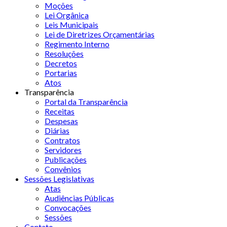
Moções
Lei Orgânica
Leis Municipais
Lei de Diretrizes Orçamentárias
Regimento Interno
Resoluções
Decretos
Portarias
Atos
Transparência
Portal da Transparência
Receitas
Despesas
Diárias
Contratos
Servidores
Publicações
Convênios
Sessões Legislativas
Atas
Audiências Públicas
Convocações
Sessões
Contato