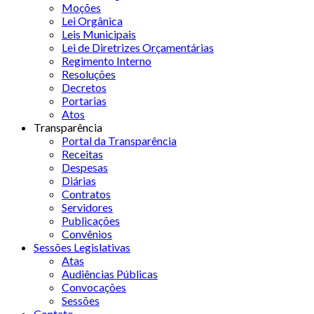
Moções
Lei Orgânica
Leis Municipais
Lei de Diretrizes Orçamentárias
Regimento Interno
Resoluções
Decretos
Portarias
Atos
Transparência
Portal da Transparência
Receitas
Despesas
Diárias
Contratos
Servidores
Publicações
Convênios
Sessões Legislativas
Atas
Audiências Públicas
Convocações
Sessões
Contato